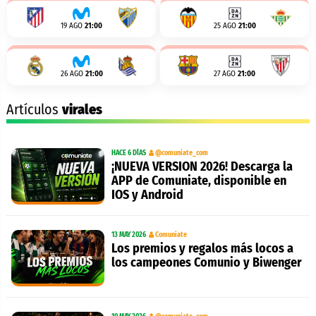
19 AGO
21:00
25 AGO
21:00
26 AGO
21:00
27 AGO
21:00
Artículos
virales
HACE 6 DÍAS
@comuniate_com
¡NUEVA VERSION 2026! Descarga la
APP de Comuniate, disponible en
IOS y Android
13 MAY 2026
Comuniate
Los premios y regalos más locos a
los campeones Comunio y Biwenger