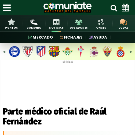
PUNTOS
COMUNIO
NOTICIAS
JUGADORES
ONCES
DUDAS
MERCADO
FICHAJES
AYUDA
◀︎
▶︎
Publicidad
Parte médico oficial de Raúl
Fernández