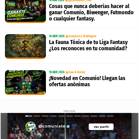
10 MAY 2026
@comuniate_com
Cosas que nunca deberías hacer al
ganar Comunio, Biwenger, Futmondo
o cualquier fantasy.
16 ABR 2026
Francisco J. Rodríguez
La Fauna Tóxica de tu Liga Fantasy
¿Los reconoces en tu comunidad?
10 ABR 2026
Jose A. Durán
¡Novedad en Comunio! Llegan las
ofertas anónimas
Publicidad
@comuniate
Ver perfil
Ver perfil