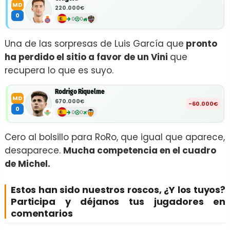
MD
220.000€
0
0
0
Una de las sorpresas de Luis García que
pronto
ha perdido el sitio a favor de un Vini
que
recupera lo que es suyo.
Rodrigo Riquelme
MD
670.000€
-60.000€
0
0
0
Cero al bolsillo para RoRo, que igual que aparece,
desaparece.
Mucha competencia en el cuadro
de Michel.
Estos han sido nuestros roscos, ¿Y los tuyos?
Participa y déjanos tus jugadores en
comentarios