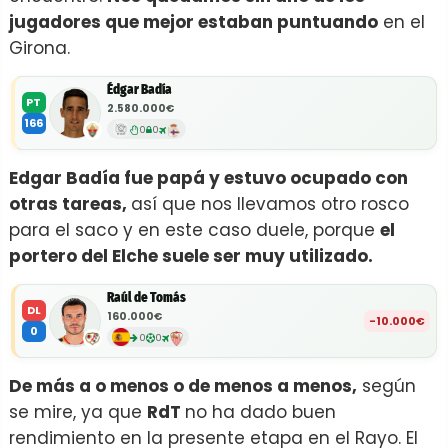
jugadores que mejor estaban puntuando
en el
Girona.
Édgar Badía
PT
2.580.000€
166
0
0
Edgar Badía fue papá y estuvo ocupado con
otras tareas,
así que nos llevamos otro rosco
para el saco y en este caso duele, porque
el
portero del Elche suele ser muy utilizado.
Raúl de Tomás
DL
160.000€
-10.000€
0
0
0
De más a o menos o de menos a menos,
según
se mire, ya que
RdT
no ha dado buen
rendimiento en la presente etapa en el Rayo. El