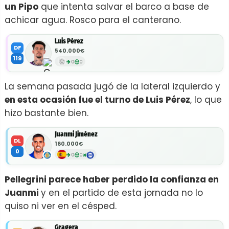
un Pipo
que intenta salvar el barco a base de
achicar agua. Rosco para el canterano.
Luis Pérez
DF
540.000€
119
0
0
La semana pasada jugó de la lateral izquierdo y
en esta ocasión fue el turno de Luis Pérez
, lo que
hizo bastante bien.
Juanmi Jiménez
DL
160.000€
0
0
0
Pellegrini parece haber perdido la confianza en
Juanmi
y en el partido de esta jornada no lo
quiso ni ver en el césped.
Gragera