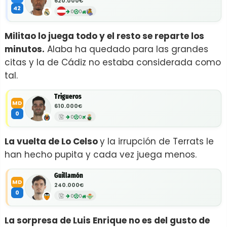
620.000€
42
0
0
Militao lo juega todo y el resto se reparte los
minutos.
Alaba ha quedado para las grandes
citas y la de Cádiz no estaba considerada como
tal.
Trigueros
MD
610.000€
0
0
0
La vuelta de Lo Celso
y la irrupción de Terrats le
han hecho pupita y cada vez juega menos.
Guillamón
MD
240.000€
0
0
0
La sorpresa de Luis Enrique no es del gusto de