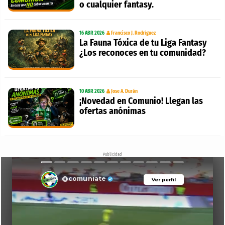
o cualquier fantasy.
16 ABR 2026
Francisco J. Rodríguez
La Fauna Tóxica de tu Liga Fantasy
¿Los reconoces en tu comunidad?
10 ABR 2026
Jose A. Durán
¡Novedad en Comunio! Llegan las
ofertas anónimas
Publicidad
@comuniate
Ver perfil
Ver perfil