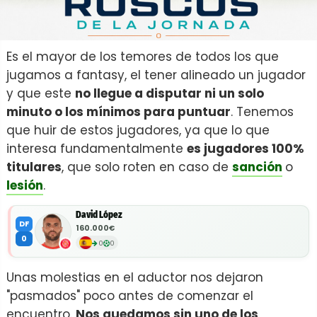
Es el mayor de los temores de todos los que
jugamos a fantasy, el tener alineado un jugador
y que este
no llegue a disputar ni un solo
minuto o los mínimos para puntuar
. Tenemos
que huir de estos jugadores, ya que lo que
interesa fundamentalmente
es jugadores 100%
titulares
, que solo roten en caso de
sanción
o
lesión
.
David López
DF
160.000€
0
0
0
Unas molestias en el aductor nos dejaron
"pasmados" poco antes de comenzar el
encuentro.
Nos quedamos sin uno de los