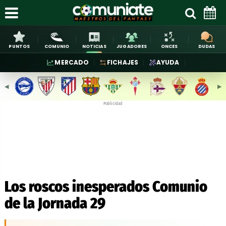
PUNTOS
COMUNIO
NOTICIAS
JUGADORES
ONCES
DUDAS
MERCADO
FICHAJES
AYUDA
◀︎
▶︎
Publicidad
Los roscos inesperados Comunio
de la Jornada 29