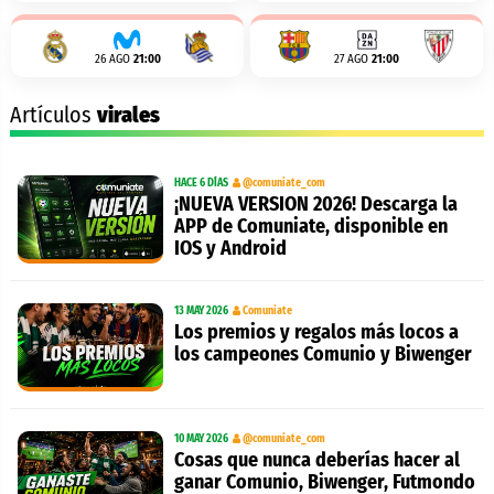
26 AGO
21:00
27 AGO
21:00
Artículos
virales
HACE 6 DÍAS
@comuniate_com
¡NUEVA VERSION 2026! Descarga la
APP de Comuniate, disponible en
IOS y Android
13 MAY 2026
Comuniate
Los premios y regalos más locos a
los campeones Comunio y Biwenger
10 MAY 2026
@comuniate_com
Cosas que nunca deberías hacer al
ganar Comunio, Biwenger, Futmondo