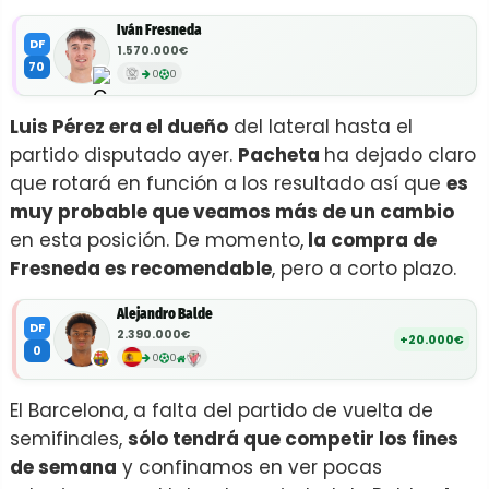
Iván Fresneda
DF
1.570.000€
70
0
0
Luis Pérez era el dueño
del lateral hasta el
partido disputado ayer.
Pacheta
ha dejado claro
que rotará en función a los resultado así que
es
muy probable que veamos más de un cambio
en esta posición. De momento,
la compra de
Fresneda es recomendable
, pero a corto plazo.
Alejandro Balde
DF
2.390.000€
+20.000€
0
0
0
El Barcelona, a falta del partido de vuelta de
semifinales,
sólo tendrá que competir los fines
de semana
y confinamos en ver pocas