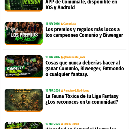
APP de Comuniate, disponible en
IOS y Android
13 MAY 2026
Comuniate
Los premios y regalos más locos a
los campeones Comunio y Biwenger
10 MAY 2026
@comuniate_com
Cosas que nunca deberías hacer al
ganar Comunio, Biwenger, Futmondo
o cualquier fantasy.
16 ABR 2026
Francisco J. Rodríguez
La Fauna Tóxica de tu Liga Fantasy
¿Los reconoces en tu comunidad?
10 ABR 2026
Jose A. Durán