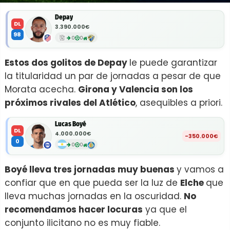
Depay
DL
3.390.000€
98
0
0
Estos dos golitos de Depay
le puede garantizar
la titularidad un par de jornadas a pesar de que
Morata acecha.
Girona y Valencia son los
próximos rivales del Atlético
, asequibles a priori.
Lucas Boyé
DL
4.000.000€
-350.000€
0
0
0
Boyé lleva tres jornadas muy buenas
y vamos a
confiar que en que pueda ser la luz de
Elche
que
lleva muchas jornadas en la oscuridad.
No
recomendamos hacer locuras
ya que el
conjunto ilicitano no es muy fiable.