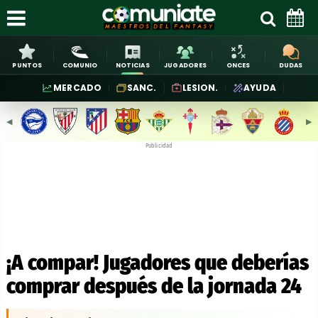
PUNTOS
COMUNIO
NOTICIAS
JUGADORES
ONCES
DUDAS
MERCADO
SANC.
LESION.
AYUDA
◀︎
▶︎
Publicidad
¡A compar! Jugadores que deberías
comprar después de la jornada 24