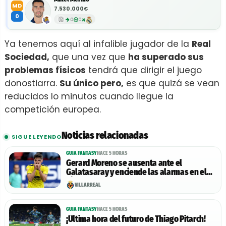
MD
7.530.000€
0
0
0
Ya tenemos aquí al infalible jugador de la
Real
Sociedad,
que una vez que
ha superado sus
problemas físicos
tendrá que dirigir el juego
donostiarra.
Su único pero,
es que quizá se vean
reducidos lo minutos cuando llegue la
competición europea.
Noticias relacionadas
SIGUE LEYENDO
GUIA FANTASY
HACE 5 HORAS
Gerard Moreno se ausenta ante el
Galatasaray y enciende las alarmas en el
Villarreal
VILLARREAL
GUIA FANTASY
HACE 5 HORAS
¡Última hora del futuro de Thiago Pitarch!