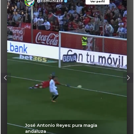
@comuniate
Ver perfil
Ver perfil
José Antonio Reyes: pura magia
andaluza