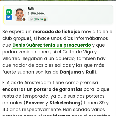
Rulli
PT
7.950.000€
93
0
0
Se espera un
mercado de fichajes
movidito en el
club groguet, si hace unos días informábamos
que
Denis Suárez tenía un preacuerdo
y que
podría venir en enero, si el Celta de Vigo y
Villarreal llegaban a un acuerdo, también hay
que hablar de posibles salidas y las que más
fuerte suenan son las de
Danjuma
y
Rulli
.
El Ajax de Amsterdam tiene como premisa
encontrar un portero de garantías
para lo que
resta de temporada, ya que sus dos porteros
actuales (
Pasveer
y
Stekelenburg
) tienen 39 y
40 años respectivamente. Han sonado varios