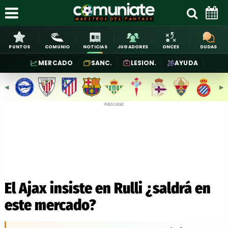
PUNTOS
COMUNIO
NOTICIAS
JUGADORES
ONCES
DUDAS
MERCADO
SANC.
LESION.
AYUDA
◀︎
▶︎
Publicidad
El Ajax insiste en Rulli ¿saldrá en
este mercado?