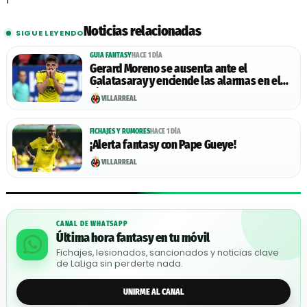
Noticias relacionadas
SIGUE LEYENDO
GUIA FANTASY
HACE 1 DÍA
Gerard Moreno se ausenta ante el
Galatasaray y enciende las alarmas en el
Villarreal
VILLARREAL
FICHAJES Y RUMORES
HACE 1 DÍA
¡Alerta fantasy con Pape Gueye!
VILLARREAL
CANAL DE WHATSAPP
Última hora fantasy en tu móvil
Fichajes, lesionados, sancionados y noticias clave
de LaLiga sin perderte nada.
UNIRME AL CANAL