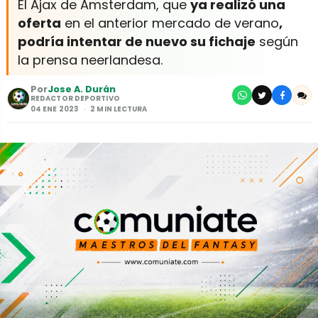
El Ajax de Amsterdam, que
ya realizó una
oferta
en el anterior mercado de verano
,
podría intentar de nuevo su fichaje
según
la prensa neerlandesa.
Por
Jose A. Durán
REDACTOR DEPORTIVO
04 ENE 2023
2 MIN LECTURA