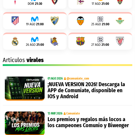
DOM
21:30
17 AGO
21:00
19 AGO
21:00
25 AGO
21:00
26 AGO
21:00
27 AGO
21:00
Artículos
virales
01 AGO 2026
@comuniate_com
¡NUEVA VERSION 2026! Descarga la
APP de Comuniate, disponible en
IOS y Android
13 MAY 2026
Comuniate
Los premios y regalos más locos a
los campeones Comunio y Biwenger