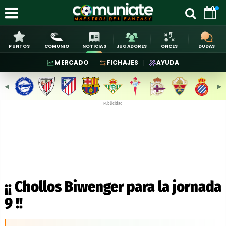
PUNTOS
COMUNIO
NOTICIAS
JUGADORES
ONCES
DUDAS
MERCADO
FICHAJES
AYUDA
◀︎
▶︎
Publicidad
¡¡ Chollos Biwenger para la jornada
9 !!