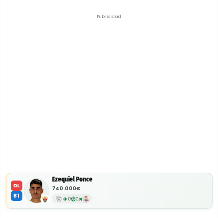
Publicidad
Ezequiel Ponce
DL
740.000€
81
0
0