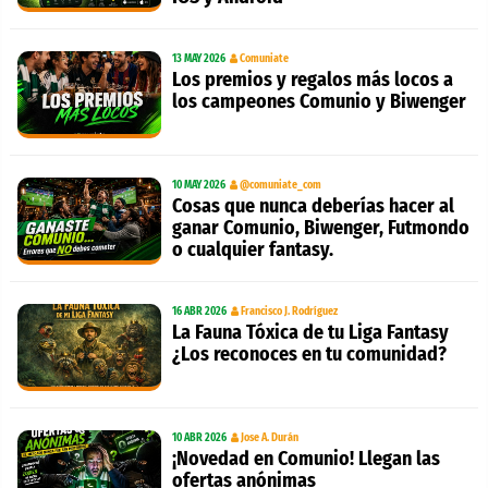
13 MAY 2026
Comuniate
Los premios y regalos más locos a
los campeones Comunio y Biwenger
10 MAY 2026
@comuniate_com
Cosas que nunca deberías hacer al
ganar Comunio, Biwenger, Futmondo
o cualquier fantasy.
16 ABR 2026
Francisco J. Rodríguez
La Fauna Tóxica de tu Liga Fantasy
¿Los reconoces en tu comunidad?
10 ABR 2026
Jose A. Durán
¡Novedad en Comunio! Llegan las
ofertas anónimas