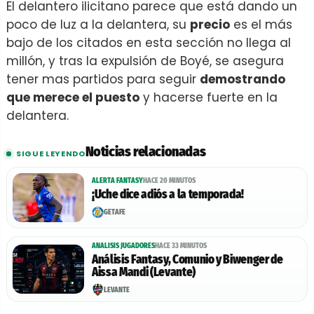
El delantero ilicitano parece que está dando un
poco de luz a la delantera, su
precio
es el más
bajo de los citados en esta sección no llega al
millón, y tras la expulsión de Boyé, se asegura
tener mas partidos para seguir
demostrando
que merece el puesto
y hacerse fuerte en la
delantera.
Noticias relacionadas
SIGUE LEYENDO
ALERTA FANTASY
HACE 20 MINUTOS
¡Uche dice adiós a la temporada!
GETAFE
ANALISIS JUGADORES
HACE 33 MINUTOS
Análisis Fantasy, Comunio y Biwenger de
Aissa Mandi (Levante)
LEVANTE