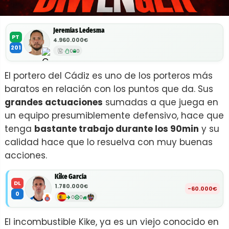
Jeremías Ledesma
PT
4.960.000€
201
0
0
El portero del Cádiz es uno de los porteros más
baratos en relación con los puntos que da. Sus
grandes actuaciones
sumadas a que juega en
un equipo presumiblemente defensivo, hace que
tenga
bastante trabajo durante los 90min
y su
calidad hace que lo resuelva con muy buenas
acciones.
Kike García
DL
1.780.000€
-60.000€
0
0
0
El incombustible Kike, ya es un viejo conocido en