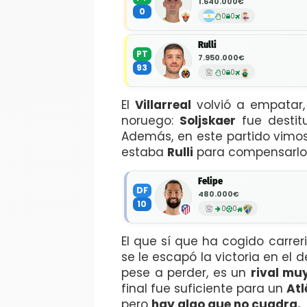
1.640.000€
0
0
0
Rulli
PT
7.950.000€
93
0
0
El
Villarreal
volvió a empatar
noruego:
Soljskaer
fue destit
Además, en este partido vimo
estaba
Rulli
para compensarlo.
Felipe
DF
480.000€
10
0
0
El que sí que ha cogido carrer
se le escapó la victoria en el 
pese a perder, es un
rival mu
final fue suficiente para un
Atl
pero
hay algo que no cuadra.