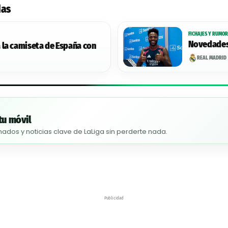
das
FICHAJES Y RUMOR
Novedades 
 la camiseta de España con
REAL MADRID
tu móvil
nados y noticias clave de LaLiga sin perderte nada.
Publicidad