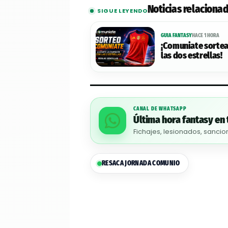
Noticias relaciona
SIGUE LEYENDO
GUIA FANTASY
HACE 1 HORA
¡Comuniate sortea
las dos estrellas!
CANAL DE WHATSAPP
Última hora fantasy en 
Fichajes, lesionados, sancio
RESACA JORNADA COMUNIO