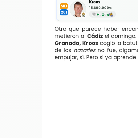
Kroos
MD
15.600.000€
261
0
0
Otro que parece haber enco
metieron al
Cádiz
el domingo. 
Granada, Kroos
cogió la batu
de los
nazaríes
no fue, digamo
empujar, sí. Pero si ya aprende