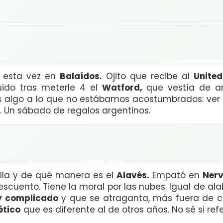
, esta vez en
Balaídos.
Ojito que recibe al
United
uido tras meterle 4 el
Watford,
que vestía de a
s algo a lo que no estábamos acostumbrados: ver 
 Un sábado de regalos argentinos.
illa y de qué manera es el
Alavés.
Empató en
Nerv
descuento. Tiene la moral por las nubes. Igual de al
y complicado
y que se atraganta, más fuera de 
ético
que es diferente al de otros años. No sé si refe