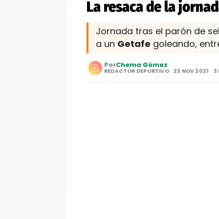
La resaca de la jorna
Jornada tras el parón de se
a un
Getafe
goleando, ent
Por
Chema Gómez
REDACTOR DEPORTIVO
23 NOV 2021
3