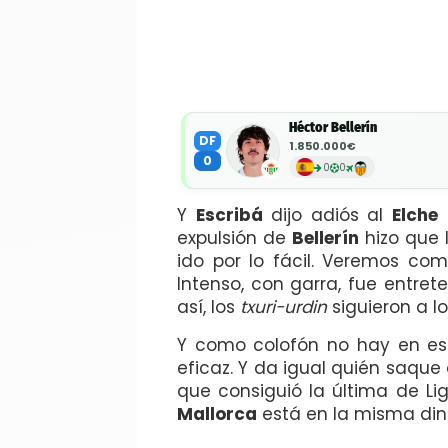
Héctor Bellerín
DF
1.850.000€
0
0
0
Y
Escribá
dijo adiós al
Elche
expulsión de
Bellerín
hizo que 
ido por lo fácil. Veremos com
Intenso, con garra, fue entre
así, los
txuri-urdin
siguieron a l
Y como colofón no hay en e
eficaz. Y da igual quién saque
que consiguió la última de L
Mallorca
está en la misma di