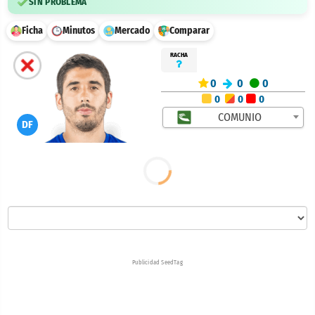
SIN PROBLEMA
Ficha
Minutos
Mercado
Comparar
RACHA
0
0
0
0
0
0
COMUNIO
DF
Publicidad SeedTag