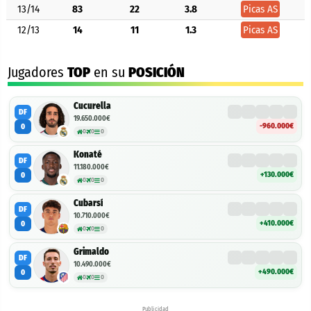
13/14
83
22
3.8
Picas AS
12/13
14
11
1.3
Picas AS
Jugadores
TOP
en su
POSICIÓN
Cucurella
DF
19.650.000€
-960.000€
0
0
0
0
Konaté
DF
11.180.000€
+130.000€
0
0
0
0
Cubarsí
DF
10.710.000€
+410.000€
0
0
0
0
Grimaldo
DF
10.490.000€
+490.000€
0
0
0
0
Publicidad