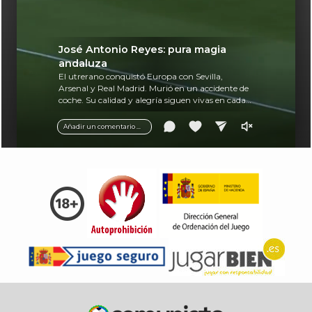
José Antonio Reyes: pura magia
andaluza
El utrerano conquistó Europa con Sevilla,
Arsenal y Real Madrid. Murió en un accidente de
coche. Su calidad y alegría siguen vivas en cada
balón.
Añadir un comentario ...