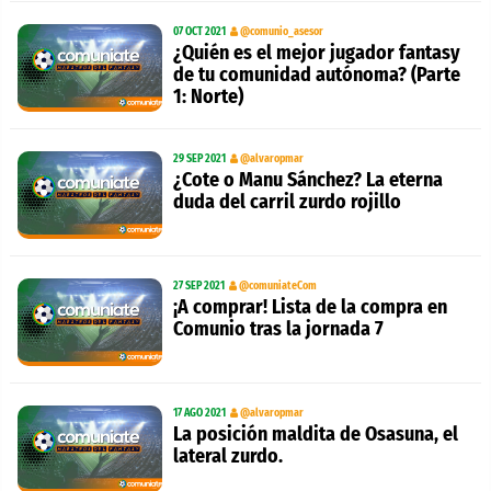
07 OCT 2021
@comunio_asesor
¿Quién es el mejor jugador fantasy
de tu comunidad autónoma? (Parte
1: Norte)
29 SEP 2021
@alvaropmar
¿Cote o Manu Sánchez? La eterna
duda del carril zurdo rojillo
27 SEP 2021
@comuniateCom
¡A comprar! Lista de la compra en
Comunio tras la jornada 7
17 AGO 2021
@alvaropmar
La posición maldita de Osasuna, el
lateral zurdo.