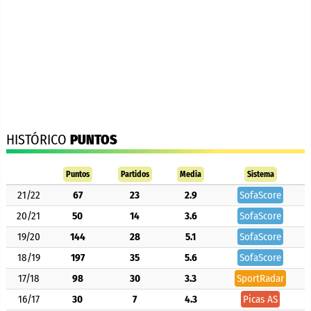
HISTÓRICO
PUNTOS
Puntos
Partidos
Media
Sistema
21/22
67
23
2.9
SofaScore
20/21
50
14
3.6
SofaScore
19/20
144
28
5.1
SofaScore
18/19
197
35
5.6
SofaScore
17/18
98
30
3.3
SportRadar
16/17
30
7
4.3
Picas AS