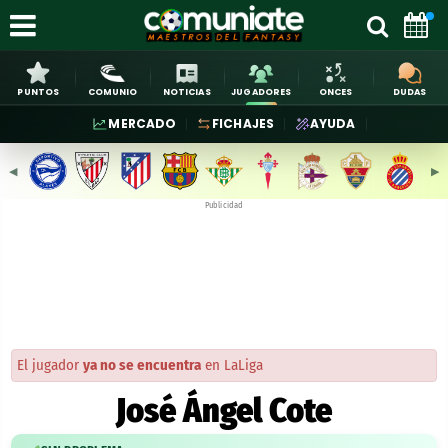
PUNTOS
COMUNIO
NOTICIAS
JUGADORES
ONCES
DUDAS
MERCADO
FICHAJES
AYUDA
◀︎
▶︎
Publicidad
El jugador
ya no se encuentra
en LaLiga
José Ángel Cote