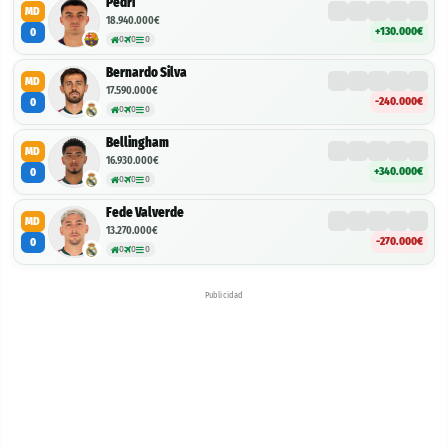
Pedri
MD
18.940.000€
+130.000€
0
0
0
0
Bernardo Silva
MD
17.590.000€
-240.000€
0
0
0
0
Bellingham
MD
16.930.000€
+340.000€
0
0
0
0
Fede Valverde
MD
13.270.000€
-270.000€
0
0
0
0
Publicidad