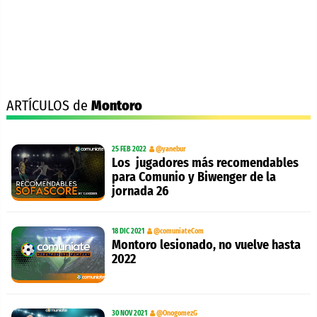
ARTÍCULOS de
Montoro
25 FEB 2022
@yanebur
Los jugadores más recomendables
para Comunio y Biwenger de la
jornada 26
18 DIC 2021
@comuniateCom
Montoro lesionado, no vuelve hasta
2022
30 NOV 2021
@OnogomezG