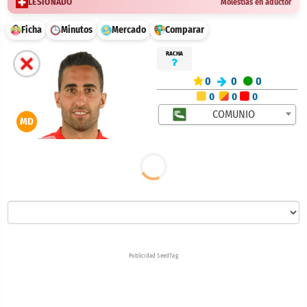
LESIONADO
Molestias en aductor
Ficha
Minutos
Mercado
Comparar
RACHA
0
0
0
0
0
0
COMUNIO
MD
Publicidad SeedTag