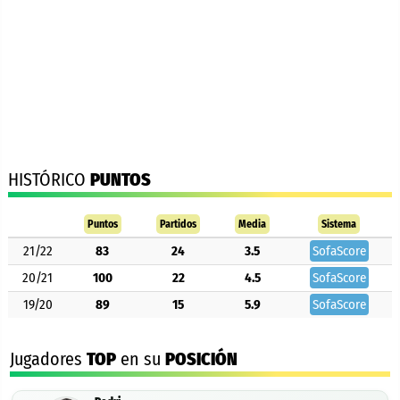
HISTÓRICO
PUNTOS
Puntos
Partidos
Media
Sistema
21/22
83
24
3.5
SofaScore
20/21
100
22
4.5
SofaScore
19/20
89
15
5.9
SofaScore
Jugadores
TOP
en su
POSICIÓN