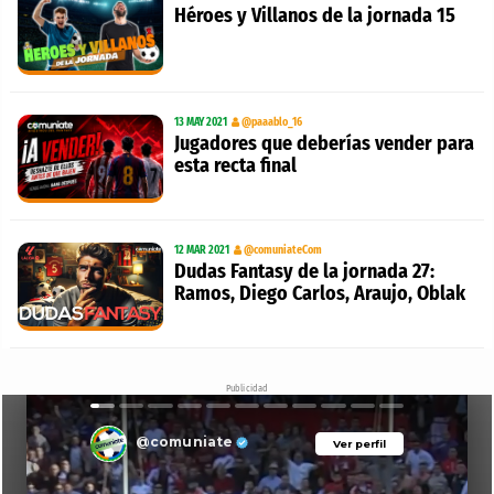
Héroes y Villanos de la jornada 15
13 MAY 2021
@paaablo_16
Jugadores que deberías vender para
esta recta final
12 MAR 2021
@comuniateCom
Dudas Fantasy de la jornada 27:
Ramos, Diego Carlos, Araujo, Oblak
Publicidad
@comuniate
Ver perfil
Ver perfil