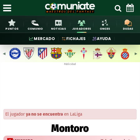
PUNTOS
COMUNIO
NOTICIAS
JUGADORES
ONCES
DUDAS
MERCADO
FICHAJES
AYUDA
◀︎
▶︎
Publicidad
El jugador
ya no se encuentra
en LaLiga
Montoro