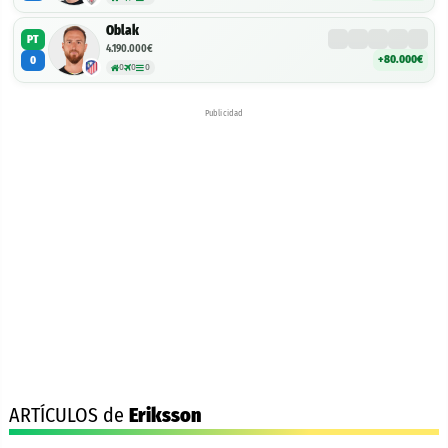
Oblak
PT
4.190.000€
+80.000€
0
0
0
0
Publicidad
ARTÍCULOS de
Eriksson