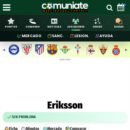
PUNTOS
COMUNIO
NOTICIAS
JUGADORES
ONCES
DUDAS
MERCADO
SANC.
LESION.
AYUDA
◀︎
▶︎
Publicidad
Eriksson
SIN PROBLEMA
Ficha
Minutos
Mercado
Comparar