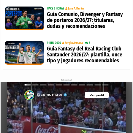
HACE 3 HORAS
Jose A. Durán
Guía Comunio, Biwenger y Fantasy
de porteros 2026/27: titulares,
dudas y recomendaciones
31 JUL 2026
Sergio Armada
3
Guía Fantasy del Real Racing Club
Santander 2026/27: plantilla, once
tipo y jugadores recomendables
Publicidad
@comuniate
Ver perfil
Ver perfil