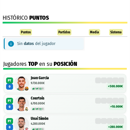
HISTÓRICO
PUNTOS
Puntos
Partidos
Media
Sistema
Sin
datos
del jugador
Jugadores
TOP
en su
POSICIÓN
Joan García
PT
9.730.000€
+500.000€
0
0
0
0
Courtois
PT
6.700.000€
+10.000€
0
0
0
0
Unai Simón
PT
4.280.000€
+280.000€
0
0
0
0