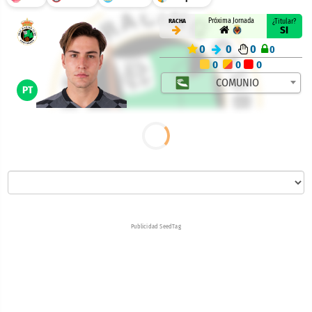
Próxima Jornada
RACHA
¿Titular?
SI
0
0
0
0
0
0
0
COMUNIO
PT
Publicidad SeedTag