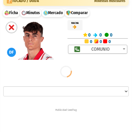
TOCADO / DUDA
Molestias musculares
Ficha
Minutos
Mercado
Comparar
RACHA
0
0
0
0
0
0
COMUNIO
DF
Publicidad SeedTag