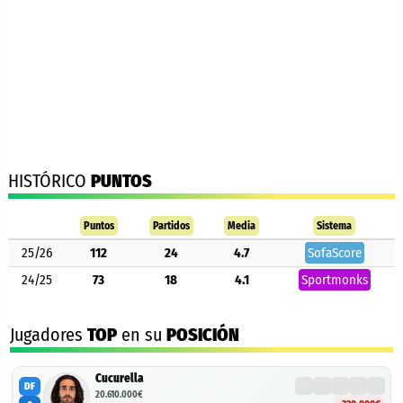
HISTÓRICO
PUNTOS
Puntos
Partidos
Media
Sistema
25/26
112
24
4.7
SofaScore
24/25
73
18
4.1
Sportmonks
Jugadores
TOP
en su
POSICIÓN
Cucurella
DF
20.610.000€