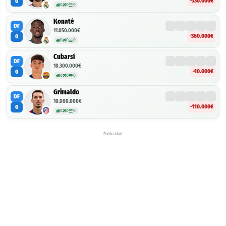
-330.000€
0
0
0
0
Konaté
DF
11.050.000€
-360.000€
0
0
0
0
Cubarsí
DF
10.300.000€
-10.000€
0
0
0
0
Grimaldo
DF
10.000.000€
-110.000€
0
0
0
0
Publicidad