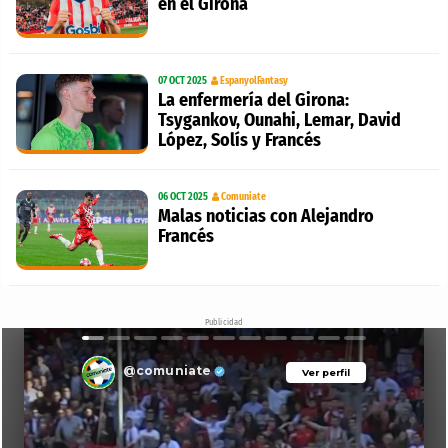
en el Girona
07 OCT 2025
EspanyolFantasy
La enfermería del Girona:
Tsygankov, Ounahi, Lemar, David
López, Solís y Francés
06 OCT 2025
Comuniate
Malas noticias con Alejandro
Francés
Publicidad
@comuniate
Ver perfil
Ver perfil