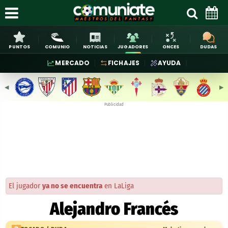
PUNTOS
COMUNIO
NOTICIAS
JUGADORES
ONCES
DUDAS
MERCADO
FICHAJES
AYUDA
◀︎
▶︎
Publicidad
El jugador
ya no se encuentra
en LaLiga
Alejandro Francés