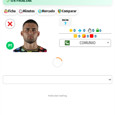
SIN PROBLEMA
Ficha
Minutos
Mercado
Comparar
RACHA
0
0
0
0
0
0
0
COMUNIO
PT
Publicidad SeedTag