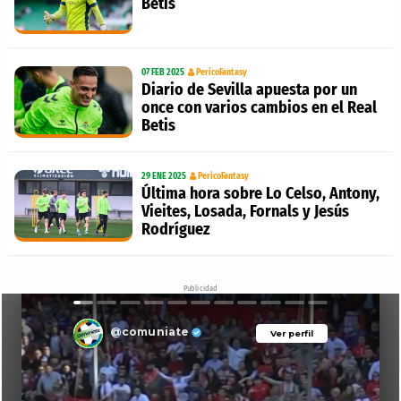
Betis
07 FEB 2025
PericoFantasy
Diario de Sevilla apuesta por un
once con varios cambios en el Real
Betis
29 ENE 2025
PericoFantasy
Última hora sobre Lo Celso, Antony,
Vieites, Losada, Fornals y Jesús
Rodríguez
Publicidad
@comuniate
Ver perfil
Ver perfil