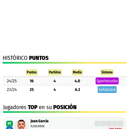
HISTÓRICO
PUNTOS
Puntos
Partidos
Media
Sistema
24/25
16
4
4.0
Sportmonks
23/24
25
4
6.3
SofaScore
Jugadores
TOP
en su
POSICIÓN
Joan García
PT
9.230.000€