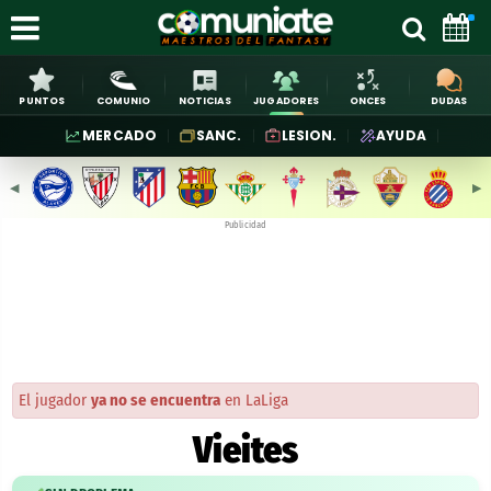
PUNTOS
COMUNIO
NOTICIAS
JUGADORES
ONCES
DUDAS
MERCADO
SANC.
LESION.
AYUDA
◀︎
▶︎
Publicidad
El jugador
ya no se encuentra
en LaLiga
Vieites