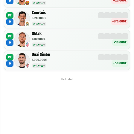
-720.000€
0
0
0
0
Courtois
PT
6.690.000€
-670.000€
0
0
0
0
Oblak
PT
4.110.000€
+10.000€
0
0
0
0
Unai Simón
PT
4.000.000€
+50.000€
0
0
0
0
Publicidad