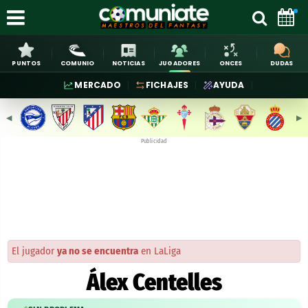
PUNTOS
COMUNIO
NOTICIAS
JUGADORES
ONCES
DUDAS
MERCADO
FICHAJES
AYUDA
◀︎
▶︎
Publicidad
El jugador
ya no se encuentra
en LaLiga
Álex Centelles