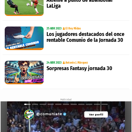
Akieme a punto de abandonar
LaLiga
25 ABR 2023
El Rey Midas
Los jugadores destacados del once
rentable Comunio de la Jornada 30
24 ABR 2023
Antonio J. Márquez
Sorpresas Fantasy jornada 30
Publicidad
@comuniate
Ver perfil
Ver perfil