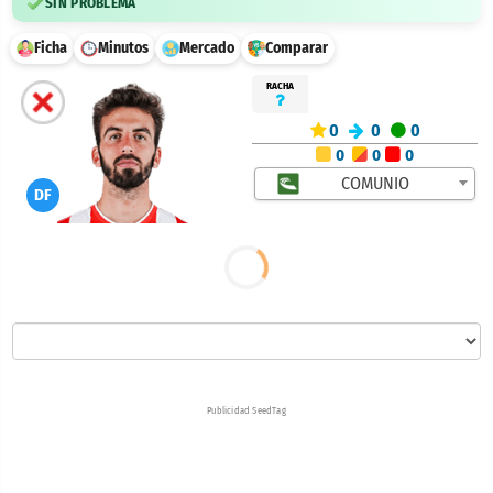
SIN PROBLEMA
Ficha
Minutos
Mercado
Comparar
RACHA
0
0
0
0
0
0
COMUNIO
DF
Publicidad SeedTag