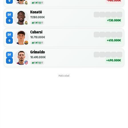
-960.000€
0
0
0
0
Konaté
DF
11.180.000€
+130.000€
0
0
0
0
Cubarsí
DF
10.710.000€
+410.000€
0
0
0
0
Grimaldo
DF
10.490.000€
+490.000€
0
0
0
0
Publicidad