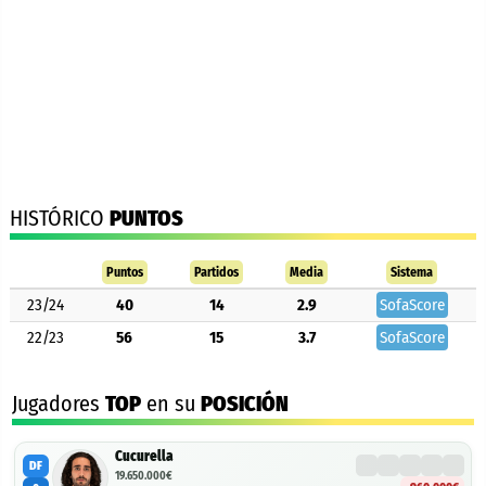
HISTÓRICO
PUNTOS
Puntos
Partidos
Media
Sistema
23/24
40
14
2.9
SofaScore
22/23
56
15
3.7
SofaScore
Jugadores
TOP
en su
POSICIÓN
Cucurella
DF
19.650.000€