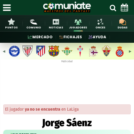
PUNTOS
COMUNIO
NOTICIAS
JUGADORES
ONCES
DUDAS
MERCADO
FICHAJES
AYUDA
◀︎
▶︎
Publicidad
El jugador
ya no se encuentra
en LaLiga
Jorge Sáenz