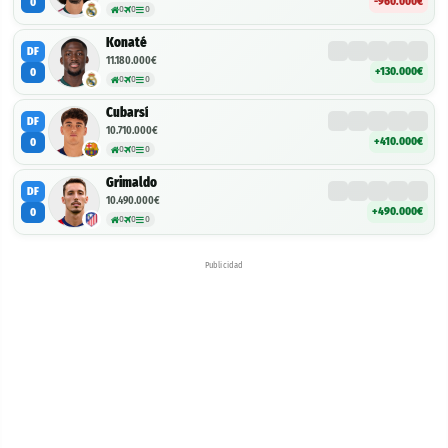
-960.000€
0
0
0
0
Konaté
DF
11.180.000€
+130.000€
0
0
0
0
Cubarsí
DF
10.710.000€
+410.000€
0
0
0
0
Grimaldo
DF
10.490.000€
+490.000€
0
0
0
0
Publicidad