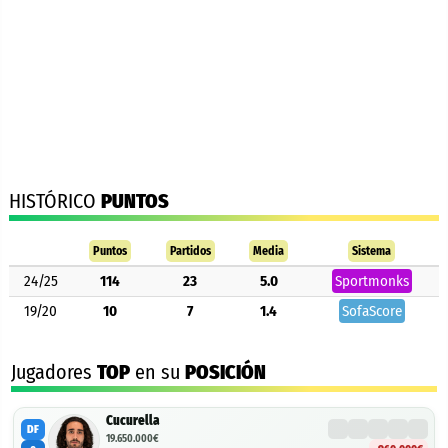
HISTÓRICO
PUNTOS
Puntos
Partidos
Media
Sistema
24/25
114
23
5.0
Sportmonks
19/20
10
7
1.4
SofaScore
Jugadores
TOP
en su
POSICIÓN
Cucurella
DF
19.650.000€