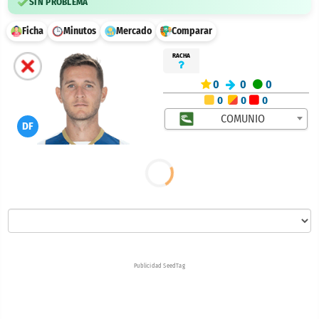
SIN PROBLEMA
Ficha
Minutos
Mercado
Comparar
RACHA
0
0
0
0
0
0
COMUNIO
DF
Publicidad SeedTag