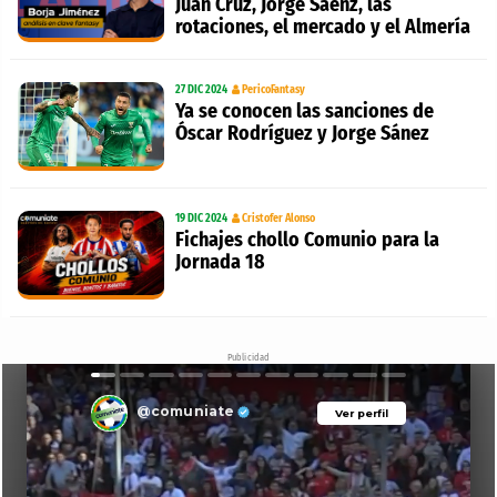
Juan Cruz, Jorge Sáenz, las
rotaciones, el mercado y el Almería
27 DIC 2024
PericoFantasy
Ya se conocen las sanciones de
Óscar Rodríguez y Jorge Sánez
19 DIC 2024
Cristofer Alonso
Fichajes chollo Comunio para la
Jornada 18
Publicidad
@comuniate
Ver perfil
Ver perfil