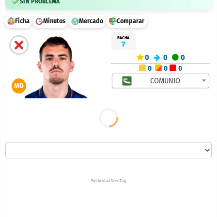
SIN PROBLEMA
Ficha
Minutos
Mercado
Comparar
RACHA
0
0
0
0
0
0
COMUNIO
MD
Publicidad SeedTag