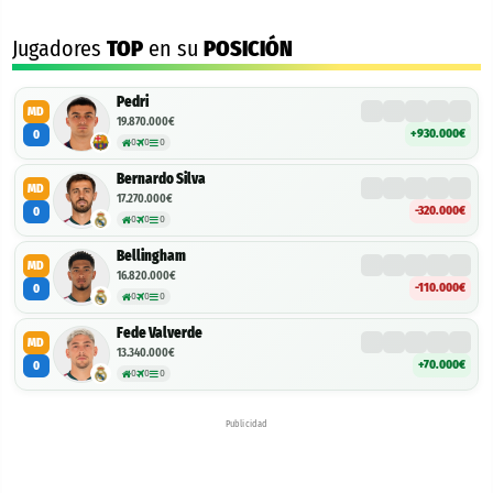
Jugadores
TOP
en su
POSICIÓN
Pedri
MD
19.870.000€
+930.000€
0
0
0
0
Bernardo Silva
MD
17.270.000€
-320.000€
0
0
0
0
Bellingham
MD
16.820.000€
-110.000€
0
0
0
0
Fede Valverde
MD
13.340.000€
+70.000€
0
0
0
0
Publicidad