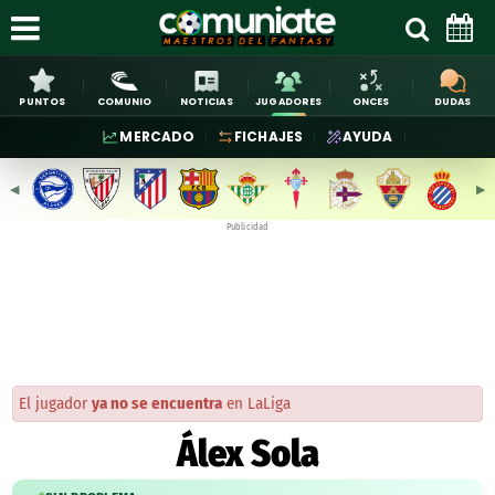
PUNTOS
COMUNIO
NOTICIAS
JUGADORES
ONCES
DUDAS
MERCADO
FICHAJES
AYUDA
◀︎
▶︎
Publicidad
El jugador
ya no se encuentra
en LaLiga
Álex Sola