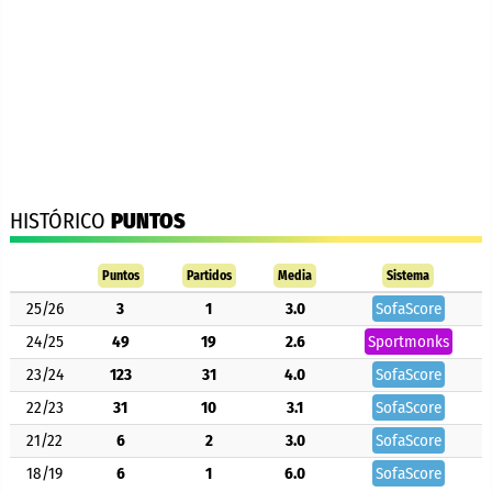
HISTÓRICO
PUNTOS
Puntos
Partidos
Media
Sistema
25/26
3
1
3.0
SofaScore
24/25
49
19
2.6
Sportmonks
23/24
123
31
4.0
SofaScore
22/23
31
10
3.1
SofaScore
21/22
6
2
3.0
SofaScore
18/19
6
1
6.0
SofaScore