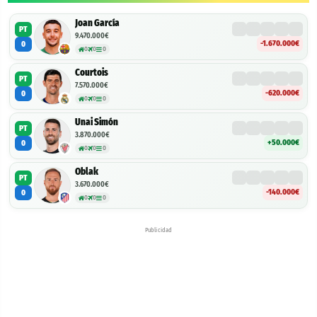
Joan García
PT
9.470.000€
-1.670.000€
0
0
0
0
Courtois
PT
7.570.000€
-620.000€
0
0
0
0
Unai Simón
PT
3.870.000€
+50.000€
0
0
0
0
Oblak
PT
3.670.000€
-140.000€
0
0
0
0
Publicidad