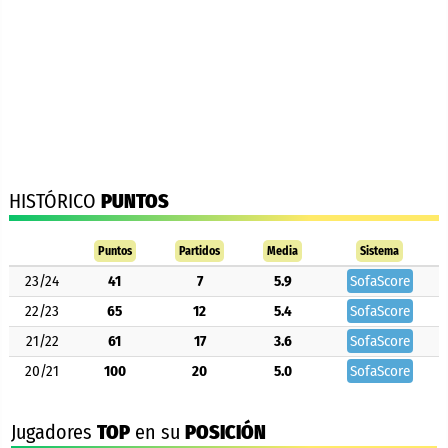
HISTÓRICO
PUNTOS
Puntos
Partidos
Media
Sistema
23/24
41
7
5.9
SofaScore
22/23
65
12
5.4
SofaScore
21/22
61
17
3.6
SofaScore
20/21
100
20
5.0
SofaScore
Jugadores
TOP
en su
POSICIÓN