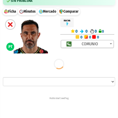
SIN PROBLEMA
Ficha
Minutos
Mercado
Comparar
RACHA
0
0
0
0
0
0
0
COMUNIO
PT
Publicidad SeedTag