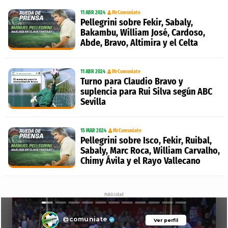
11 ABR 2024
MrComuniate
Pellegrini sobre Fekir, Sabaly,
Bakambu, William José, Cardoso,
Abde, Bravo, Altimira y el Celta
11 ABR 2024
MrComuniate
Turno para Claudio Bravo y
suplencia para Rui Silva según ABC
Sevilla
15 MAR 2024
MrComuniate
Pellegrini sobre Isco, Fekir, Ruibal,
Sabaly, Marc Roca, William Carvalho,
Chimy Ávila y el Rayo Vallecano
Publicidad
@comuniate
Ver perfil
Ver perfil