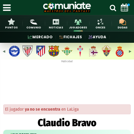
PUNTOS
COMUNIO
NOTICIAS
JUGADORES
ONCES
DUDAS
MERCADO
FICHAJES
AYUDA
◀︎
▶︎
Publicidad
El jugador
ya no se encuentra
en LaLiga
Claudio Bravo