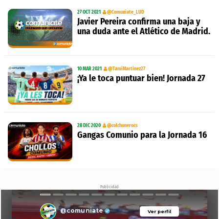
27 OCT 2021
@Comuniate_LUD
Javier Pereira confirma una baja y
una duda ante el Atlético de Madrid.
10 MAR 2021
@TamiMartinez27
¡Ya le toca puntuar bien! Jornada 27
28 DIC 2020
@colchonerocs
Gangas Comunio para la Jornada 16
Publicidad
@comuniate
Ver perfil
Ver perfil