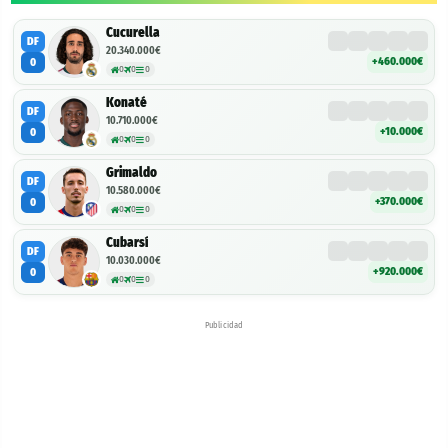
Cucurella
DF
20.340.000€
+460.000€
0
0
0
0
Konaté
DF
10.710.000€
+10.000€
0
0
0
0
Grimaldo
DF
10.580.000€
+370.000€
0
0
0
0
Cubarsí
DF
10.030.000€
+920.000€
0
0
0
0
Publicidad