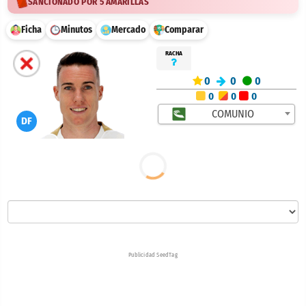
SANCIONADO POR 5 AMARILLAS
Ficha
Minutos
Mercado
Comparar
RACHA
0
0
0
0
0
0
COMUNIO
DF
Publicidad SeedTag