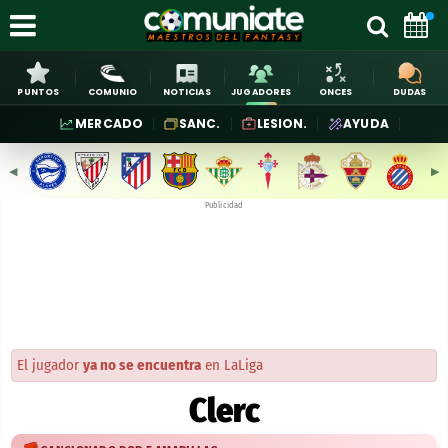
PUNTOS
COMUNIO
NOTICIAS
JUGADORES
ONCES
DUDAS
MERCADO
SANC.
LESION.
AYUDA
◀︎
▶︎
Publicidad
El jugador
ya no se encuentra
en LaLiga
Clerc