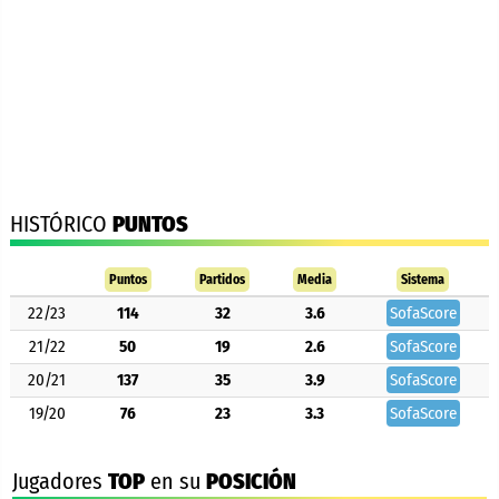
HISTÓRICO
PUNTOS
Puntos
Partidos
Media
Sistema
22/23
114
32
3.6
SofaScore
21/22
50
19
2.6
SofaScore
20/21
137
35
3.9
SofaScore
19/20
76
23
3.3
SofaScore
Jugadores
TOP
en su
POSICIÓN