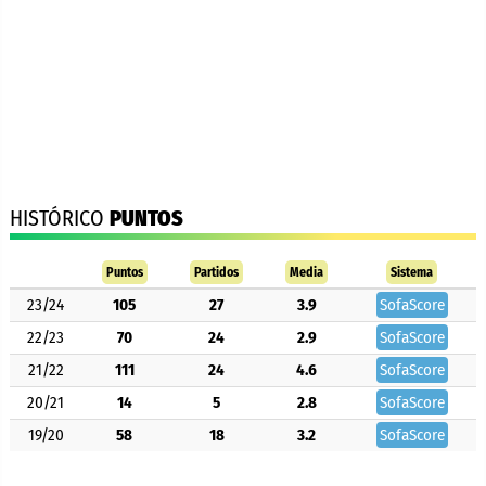
HISTÓRICO
PUNTOS
Puntos
Partidos
Media
Sistema
23/24
105
27
3.9
SofaScore
22/23
70
24
2.9
SofaScore
21/22
111
24
4.6
SofaScore
20/21
14
5
2.8
SofaScore
19/20
58
18
3.2
SofaScore