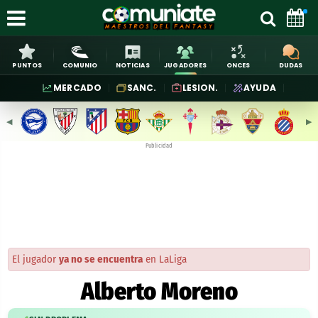
PUNTOS
COMUNIO
NOTICIAS
JUGADORES
ONCES
DUDAS
MERCADO
SANC.
LESION.
AYUDA
◀︎
▶︎
Publicidad
El jugador
ya no se encuentra
en LaLiga
Alberto Moreno