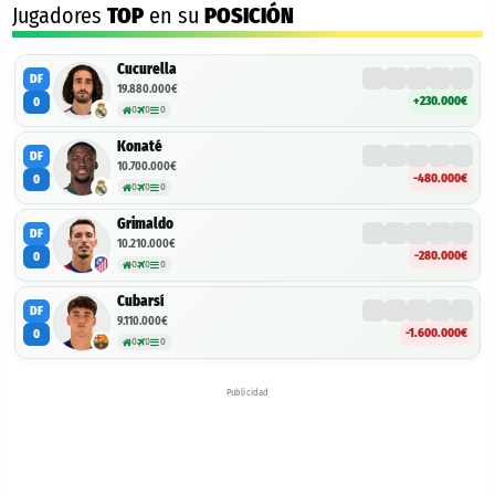
Jugadores
TOP
en su
POSICIÓN
Cucurella
DF
19.880.000€
+230.000€
0
0
0
0
Konaté
DF
10.700.000€
-480.000€
0
0
0
0
Grimaldo
DF
10.210.000€
-280.000€
0
0
0
0
Cubarsí
DF
9.110.000€
-1.600.000€
0
0
0
0
Publicidad