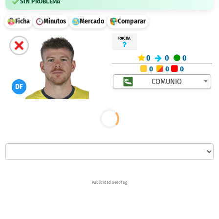
SIN PROBLEMA
Ficha
Minutos
Mercado
Comparar
RACHA
0
0
0
0
0
0
COMUNIO
DF
Publicidad SeedTag